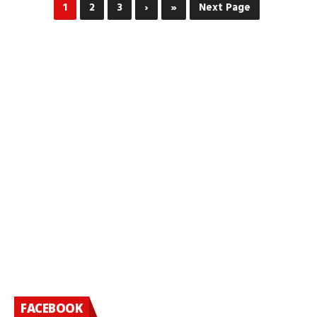
1
2
3
›
»
Next Page
FACEBOOK