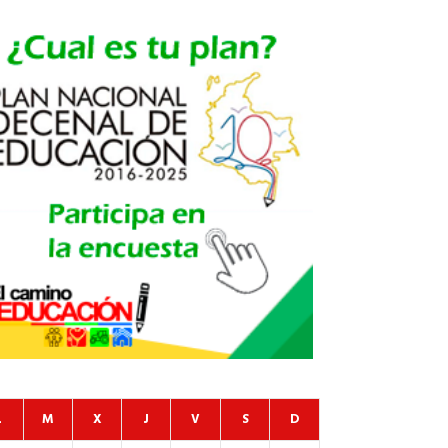
L
M
X
J
V
S
D