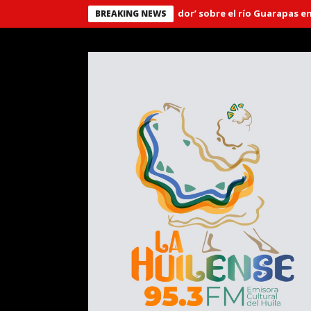
Puente ‘El Libertador’ sobre el río Guarapas en Pital
BREAKING NEWS