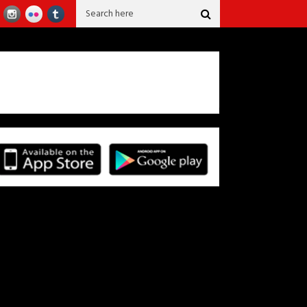
 más de 40 años confeccionando la falda del sanjuanero Huilense.