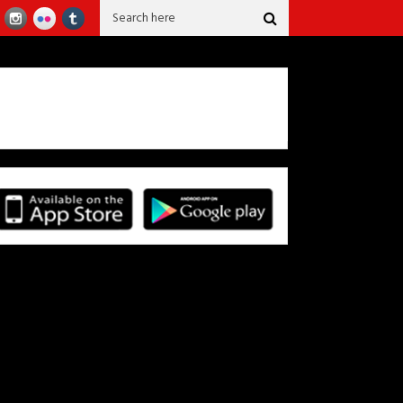
 de 40 años confeccionando la falda del sanjuanero Huilense.