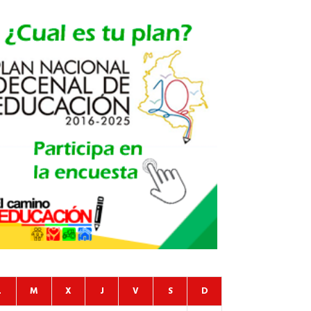
L
M
X
J
V
S
D