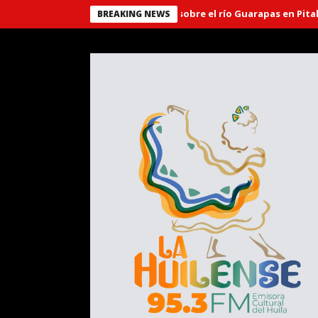
Puente ‘El Libertador’ sobre el río Guarapas en Pitalito, 
BREAKING NEWS