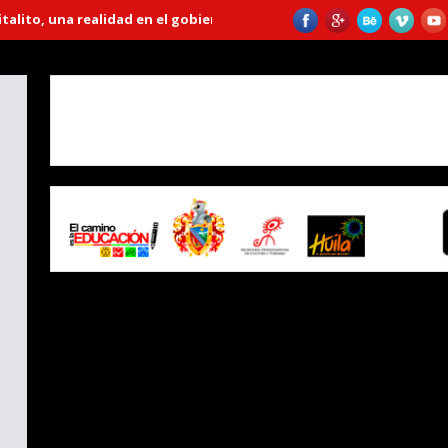
, una realidad en el gobierno “Huila Crece”
Emprendedora lleva má