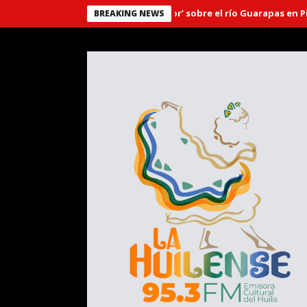
Puente ‘El Libertador’ sobre el río Guarapas en Pitalito
BREAKING NEWS