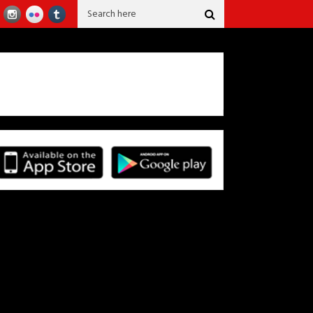
s de 40 años confeccionando la falda del sanjuanero Huilense.