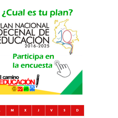
L
M
X
J
V
S
D