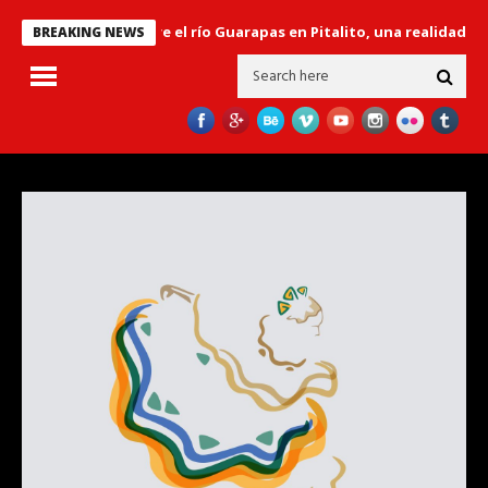
 Libertador’ sobre el río Guarapas en Pitalito, una realidad en el g
BREAKING NEWS