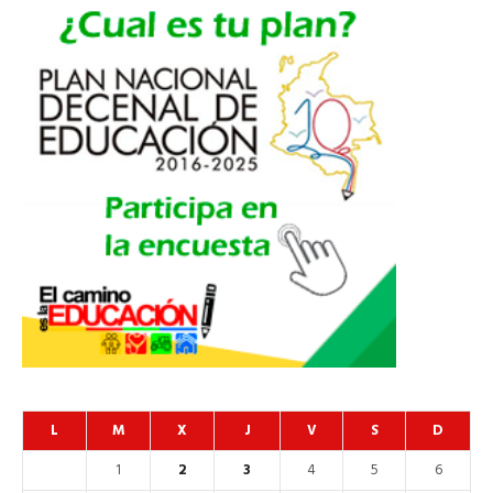
L
M
X
J
V
S
D
1
2
3
4
5
6