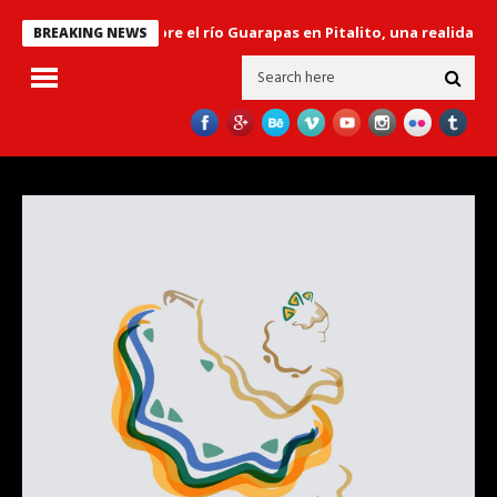
l Libertador’ sobre el río Guarapas en Pitalito, una realidad en el 
BREAKING NEWS