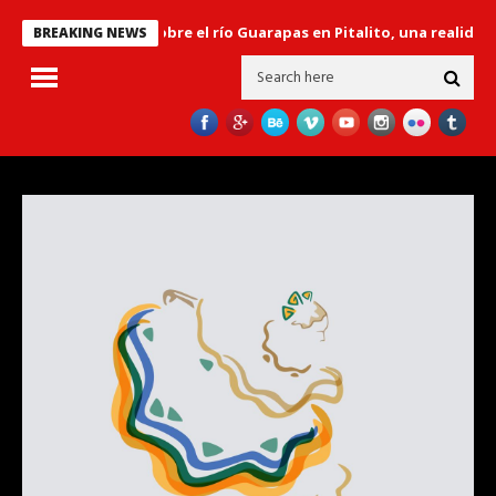
 ‘El Libertador’ sobre el río Guarapas en Pitalito, una realidad en e
BREAKING NEWS