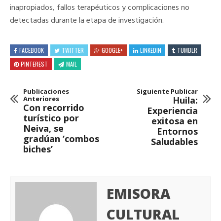
inapropiados, fallos terapéuticos y complicaciones no
detectadas durante la etapa de investigación.
FACEBOOK
TWITTER
GOOGLE+
LINKEDIN
TUMBLR
PINTEREST
MAIL
Publicaciones
Siguiente Publicar
Anteriores
Huila:
Con recorrido
Experiencia
turístico por
exitosa en
Neiva, se
Entornos
gradúan ‘combos
Saludables
biches’
EMISORA
CULTURAL