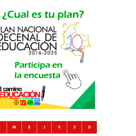
L
M
X
J
V
S
D