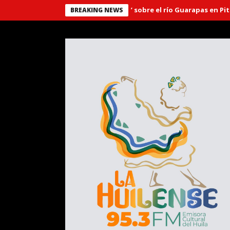
Puente ‘El Libertador’ sobre el río Guarapas en Pitalito, 
BREAKING NEWS