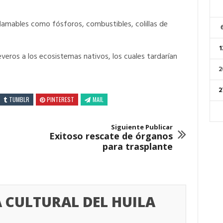
flamables como fósforos, combustibles, colillas de
1
veros a los ecosistemas nativos, los cuales tardarían
2
2
TUMBLR
PINTEREST
MAIL
Siguiente Publicar
Exitoso rescate de órganos
para trasplante
 CULTURAL DEL HUILA