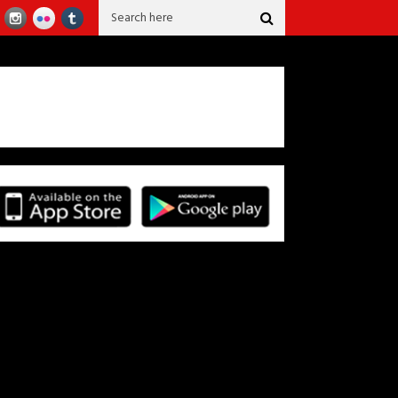
 de 40 años confeccionando la falda del sanjuanero Huilense.