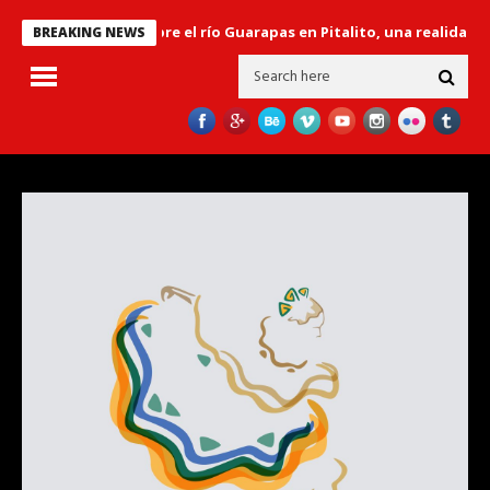
l Libertador’ sobre el río Guarapas en Pitalito, una realidad en el g
BREAKING NEWS