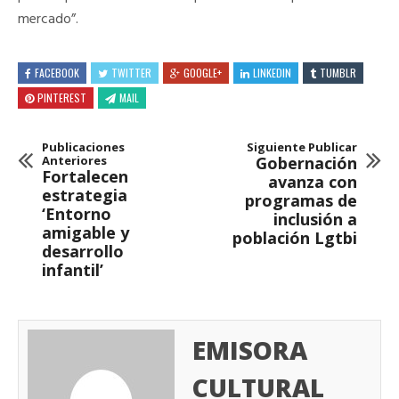
mercado”.
FACEBOOK
TWITTER
GOOGLE+
LINKEDIN
TUMBLR
PINTEREST
MAIL
Publicaciones
Siguiente Publicar
Anteriores
Gobernación
Fortalecen
avanza con
estrategia
programas de
‘Entorno
inclusión a
amigable y
población Lgtbi
desarrollo
infantil’
EMISORA
CULTURAL