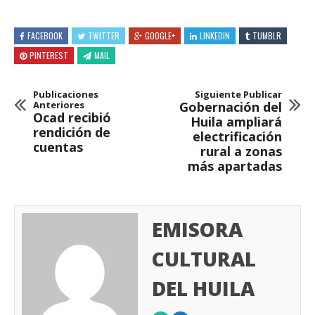
FACEBOOK
TWITTER
GOOGLE+
LINKEDIN
TUMBLR
PINTEREST
MAIL
Publicaciones
Siguiente Publicar
Anteriores
Gobernación del
Ocad recibió
Huila ampliará
rendición de
electrificación
cuentas
rural a zonas
más apartadas
EMISORA
CULTURAL
DEL HUILA