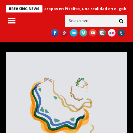
’ sobre el río Guarapas en Pitalito, una realidad en el gobierno “Hu
BREAKING NEWS