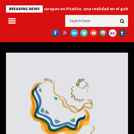
’ sobre el río Guarapas en Pitalito, una realidad en el gobierno “Hu
BREAKING NEWS