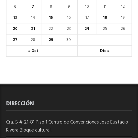
6
7
8
9
10
11
12
13
14
15
16
17
18
19
20
21
22
23
24
25
26
27
28
29
30
« Oct
Dic »
DIRECCIÓN
Cra. 5 # 21-81 Piso 1 Centro de Convenciones Jose Eustacio
Rivera Bloque cultural.