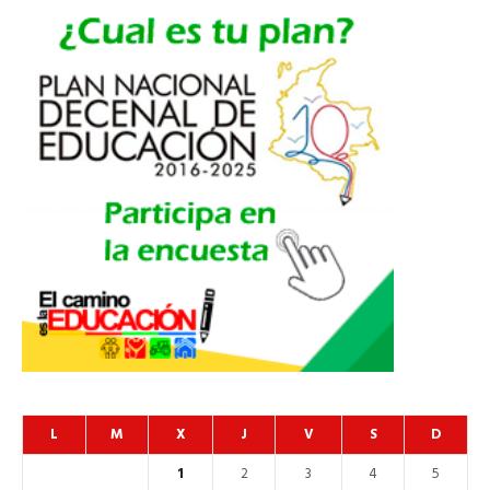
L
M
X
J
V
S
D
1
2
3
4
5