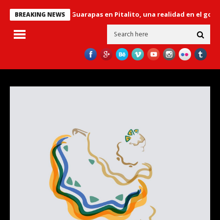
r’ sobre el río Guarapas en Pitalito, una realidad en el gobierno “H
BREAKING NEWS