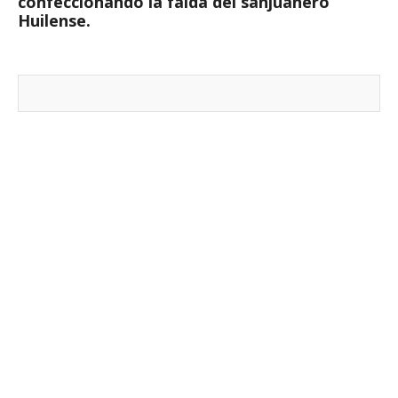
confeccionando la falda del sanjuanero
Huilense.