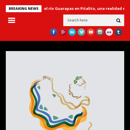
bertador’ sobre el río Guarapas en Pitalito, una realidad en el gobi
BREAKING NEWS