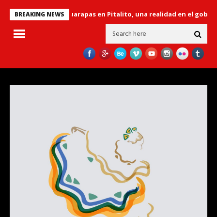
’ sobre el río Guarapas en Pitalito, una realidad en el gobierno “Hu
BREAKING NEWS