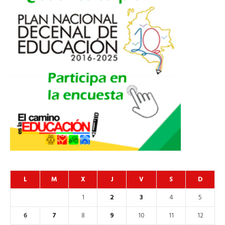
L
M
X
J
V
S
D
1
2
3
4
5
6
7
8
9
10
11
12