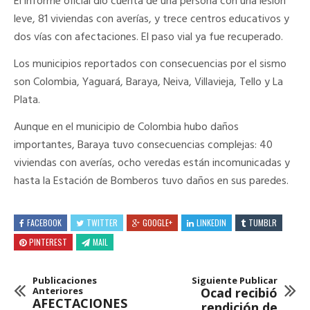
El informe oficial dio cuenta de una persona con una lesión
leve, 81 viviendas con averías, y trece centros educativos y
dos vías con afectaciones. El paso vial ya fue recuperado.
Los municipios reportados con consecuencias por el sismo
son Colombia, Yaguará, Baraya, Neiva, Villavieja, Tello y La
Plata.
Aunque en el municipio de Colombia hubo daños
importantes, Baraya tuvo consecuencias complejas: 40
viviendas con averías, ocho veredas están incomunicadas y
hasta la Estación de Bomberos tuvo daños en sus paredes.
FACEBOOK
TWITTER
GOOGLE+
LINKEDIN
TUMBLR
PINTEREST
MAIL
Publicaciones
Siguiente Publicar
Anteriores
Ocad recibió
AFECTACIONES
rendición de