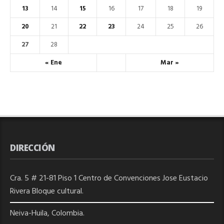
13
14
15
16
17
18
19
20
21
22
23
24
25
26
27
28
« Ene
Mar »
DIRECCIÓN
Cra. 5 # 21-81 Piso 1 Centro de Convenciones Jose Eustacio
Rivera Bloque cultural.
Neiva-Huila, Colombia.