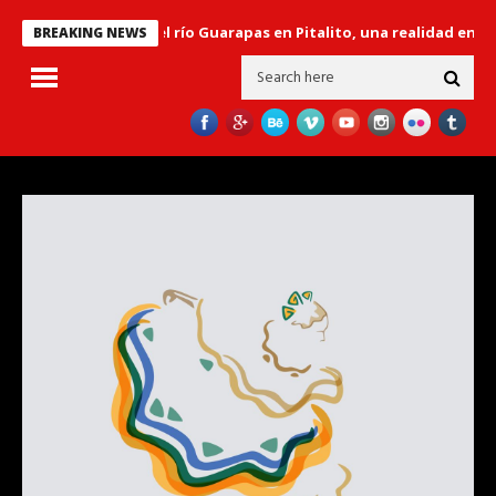
bertador’ sobre el río Guarapas en Pitalito, una realidad en el gobi
BREAKING NEWS