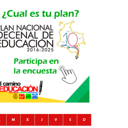
L
M
X
J
V
S
D