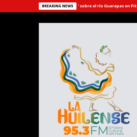
Puente ‘El Libertador’ sobre el río Guarapas en Pitalito,
BREAKING NEWS