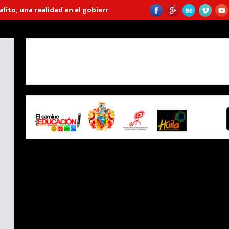
 una realidad en el gobierno “Huila Crece”
Emprendedora lleva má