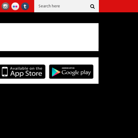
s de 40 años confeccionando la falda del sanjuanero Huilense.