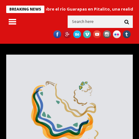
 ‘El Libertador’ sobre el río Guarapas en Pitalito, una realidad en 
BREAKING NEWS