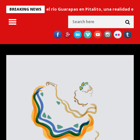
ibertador’ sobre el río Guarapas en Pitalito, una realidad en el gob
BREAKING NEWS