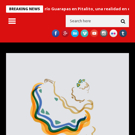
or’ sobre el río Guarapas en Pitalito, una realidad en el gobierno “
BREAKING NEWS